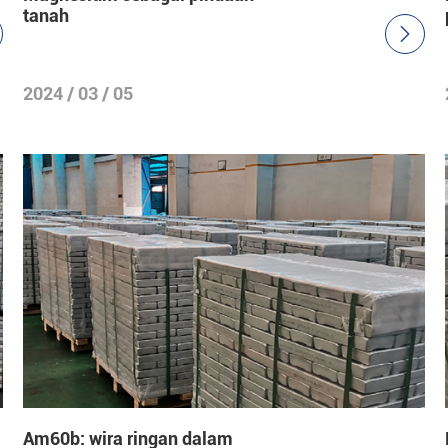
tanah

2024 / 03 / 05
Am60b: wira ringan dalam