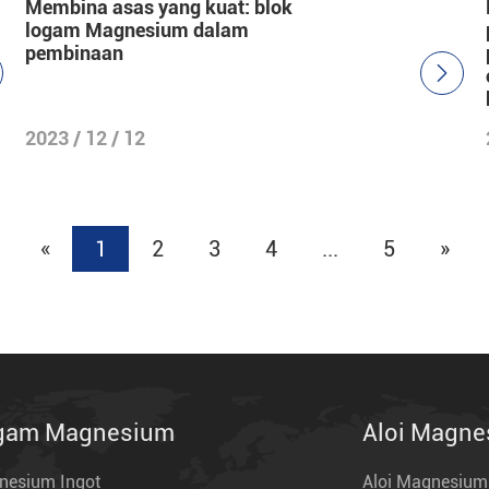
Membina asas yang kuat: blok
logam Magnesium dalam
pembinaan

2023 / 12 / 12
«
1
2
3
4
...
5
»
gam Magnesium
Aloi Magn
nesium Ingot
Aloi Magnesiu