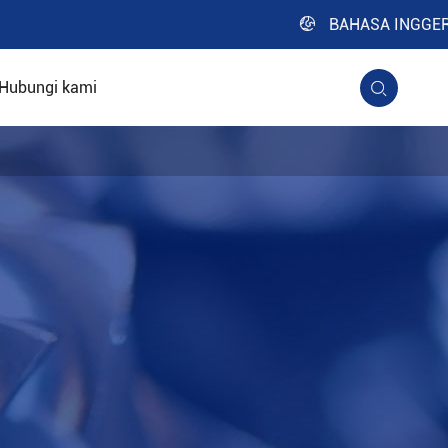

BAHASA INGGER
Hubungi kami
