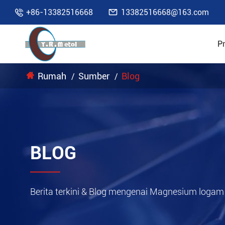

+86-13382516668
13382516668@163.com

P
Rumah
Sumber
Blog
BLOG
Berita terkini & Blog mengenai Magnesium logam