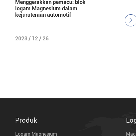
Menggerakkan pemacu: blok
logam Magnesium dalam
kejuruteraan automotif

2023 / 12 / 26
Produk
Lo
Logam Magnesium
Mag