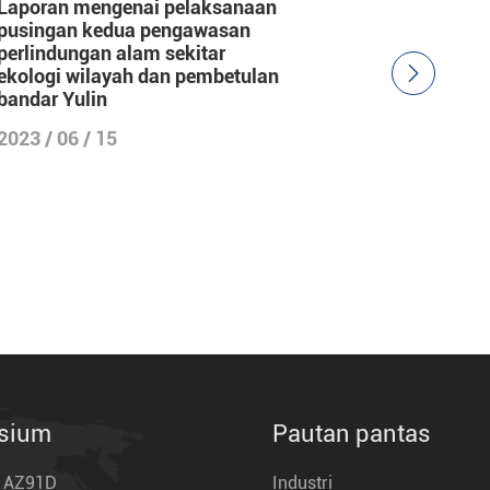
Laporan mengenai pelaksanaan
pusingan kedua pengawasan
perlindungan alam sekitar

ekologi wilayah dan pembetulan
bandar Yulin
2023 / 06 / 15
esium
Pautan pantas
m AZ91D
Industri