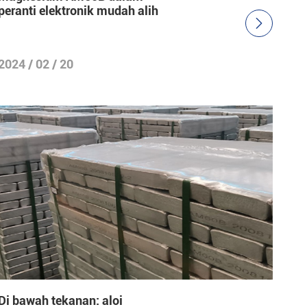
peranti elektronik mudah alih

2024 / 02 / 20
Di bawah tekanan: aloi