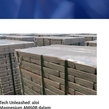
Tech Unleashed: aloi
Magnesium AM60B dalam